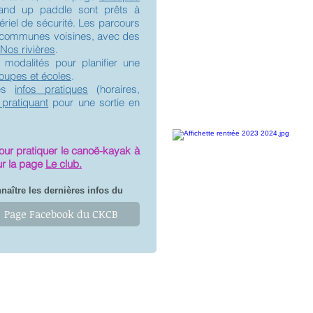
and up paddle sont prêts à
riel de sécurité. Les parcours
es communes voisines, avec des
Nos rivières
.
 modalités pour planifier une
oupes et écoles
.
les
infos pratiques
(horaires,
pratiquant
pour une sortie en
our pratiquer le canoë-kayak à
sur la page
Le club.
aître les dernières infos du
Page Facebook du CKCB